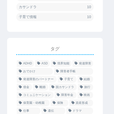
カサンドラ
10
子育て情報
10
タグ
ADHD
ASD
境界知能
発達障害
おでかけ
障害者手帳
発達障害のパートナー
子育て
結婚
借金
離婚
脱カサンドラ
旅行
コミュニケーション
障害年金
映画
保育園・幼稚園
保険
資産形成
仕事
遺伝
ドラマ