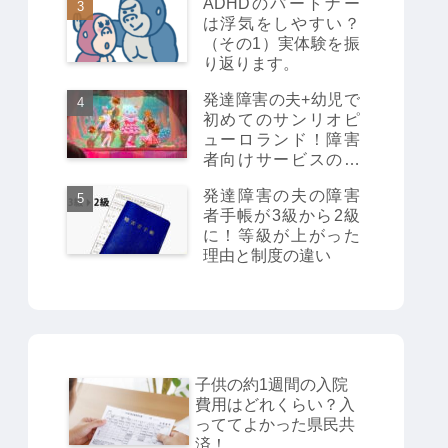
ADHDのパートナー
は浮気をしやすい？
（その1）実体験を振
り返ります。
発達障害の夫+幼児で
初めてのサンリオピ
ューロランド！障害
者向けサービスの利
用や失敗談からの注
発達障害の夫の障害
意点・楽しみ方など
者手帳が3級から2級
をご紹介
に！等級が上がった
理由と制度の違い
子供の約1週間の入院
費用はどれくらい？入
っててよかった県民共
済！