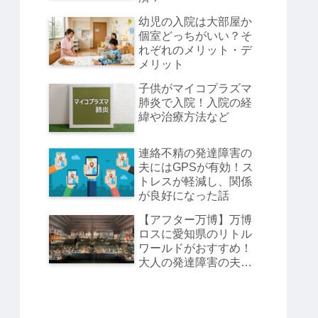
幼児の入院は大部屋か
個室どっちがいい？そ
れぞれのメリット・デ
メリット
子供がマイコプラズマ
肺炎で入院！入院の経
緯や治療方法など
連絡不精の発達障害の
夫にはGPSが有効！ス
トレスが軽減し、関係
が良好になった話
【アフター万博】万博
ロスに愛知県のリトル
ワールドがおすすめ！
大人の発達障害の夫と
幼児で行ってきまし
た。