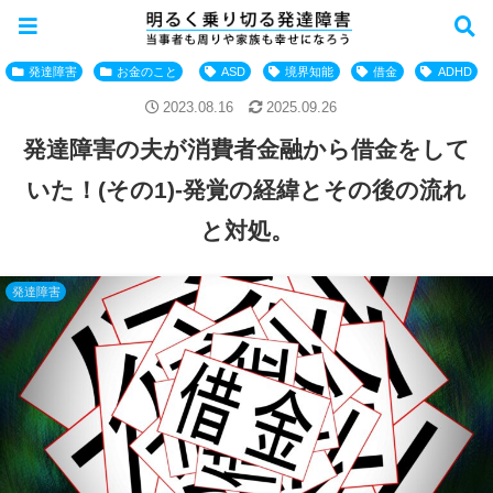
発達障害
お金のこと
ASD
境界知能
借金
ADHD
2023.08.16
2025.09.26
発達障害の夫が消費者金融から借金をして
いた！(その1)-発覚の経緯とその後の流れ
と対処。
発達障害