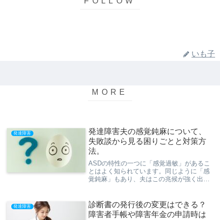
いも子
発達障害夫の感覚鈍麻について、
発達障害
失敗談から見る困りごとと対策方
法。
ASDの特性の一つに「感覚過敏」があるこ
とはよく知られています。同じように「感
覚鈍麻」もあり、夫はこの兆候が強く出て
います。今回はASD・ADHD・境界知能の
夫：ハピネスの感覚鈍麻について、失敗談
を踏まえて検証していきたいと思います。
診断書の発行後の変更はできる？
発達障害
感覚鈍麻単体と特性が絡みあった事象もご
障害者手帳や障害年金の申請時は
紹介します。