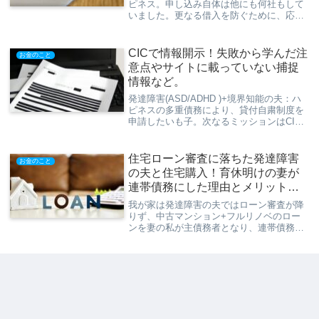
ピネス。申し込み自体は他にも何社もして
いました。更なる借入を防ぐために、応急
処置として全国銀行個人信用情報センター
の貸付自粛制度を申請。今回は貸付自粛制
度申請の流れ・メリットデメリットなどを
CICで情報開示！失敗から学んだ注
お金のこと
ご紹介します！
意点やサイトに載っていない捕捉
情報など。
発達障害(ASD/ADHD )+境界知能の夫：ハ
ピネスの多重債務により、貸付自粛制度を
申請したいも子。次なるミッションはCIC
情報開示である。簡単にできると思った情
報開示。焦る気持ちから間違えまくり、所
要時間は1時間。ということで、あらかじ
住宅ローン審査に落ちた発達障害
お金のこと
め用意するものや、公式サイトに載ってい
の夫と住宅購入！育休明けの妻が
ない詳細な流れを説明します。
連帯債務にした理由とメリット・
デメリット
我が家は発達障害の夫ではローン審査が降
りず、中古マンション+フルリノベのロー
ンを妻の私が主債務者となり、連帯債務に
しております。結果とても良かったので連
帯債務の体験談を記事にしました。