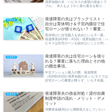
境界知能の夫：ハピネスの多額の借金トラ
ブル。 本人もようやく落ち着きを取り戻
し、今後の展望もなんとなく見えてきたた
め、今回で一旦最終章とさせていただきま
す！今回は、その後のハピネスの「再爆
発達障害の夫はブラックリスト・
発達障害
発」とその対応。 そして具体的な離婚準
自分は育休明け＆子宮内膜症で住
備の取り掛かりについてと私の心情につい
宅ローンが借りれない？！審査の
ての記事です。
ために私がした判断と回避策
育休明けに住宅購入を決めたいも子一家。
発達障害(ADHD・ASD)・境界知能の夫：ハ
ピネスは住宅ローンを組めないことが判明
したため、いも子名義で借り入れること
に。あらゆる落とし穴を回避してなんとか
住宅ローンを借りれたお話です。
発達障害の夫は住宅ローンを借り
発達障害
れる？審査に落ちた理由とその他
の懸念事項。
中古マンション購入の際、発達障害
（ADHD/ASD)+境界知能の夫:ハピネスでは
住宅ローンの審査が降りず、いも子名義で
購入しました。今回は審査が降りなかった
理由と、住宅ローン審査で懸念していたこ
とをまとめます。
発達障害夫の借金対処！貸付自粛
発達障害
制度申請の流れ・メリット・デメ
リット
消費者金融3社から満額借入をしていたハ